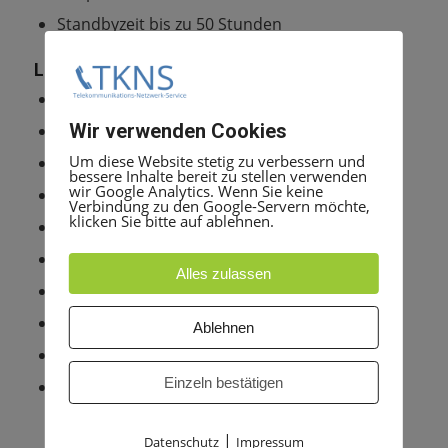
Standbyzeit bis zu 50 Stunden
Lieferumfang
Headset mit vorinstalliertem Akku
Wir verwenden Cookies
Basisstation
Um diese Website stetig zu verbessern und
4x Ohrhaken und 1 x Schaumstoffkissen
bessere Inhalte bereit zu stellen verwenden
wir Google Analytics. Wenn Sie keine
Überkopfbügel
Verbindung zu den Google-Servern möchte,
klicken Sie bitte auf ablehnen.
Netzteil
Anschlusskabel
Alles zulassen
Bedienungsanleitung
Garantieinformationen
Ablehnen
Sicherheitshinweise
Einzeln bestätigen
Hinterkopfbügel optional(nicht im
Lieferumfang enthalten)
|
Datenschutz
Impressum