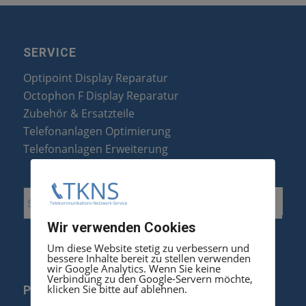
SERVICE
Optipoint Display Reparatur
Octophon F Display Reparatur
Zubehör & Ersatzteile
Telefonanlagen Optimierung
Telefonanlagen Erweiterung
Wir verwenden Cookies
Um diese Website stetig zu verbessern und
bessere Inhalte bereit zu stellen verwenden
wir Google Analytics. Wenn Sie keine
Verbindung zu den Google-Servern möchte,
klicken Sie bitte auf ablehnen.
PRODUKTE