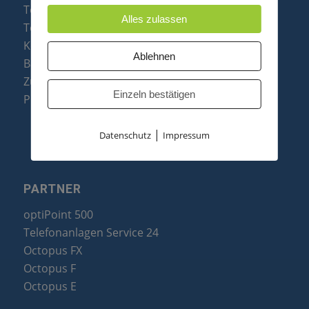
Telefonanlagen
Alles zulassen
Telefone
Konftel Konferenztelefone
Ablehnen
Baugruppen
Zubehör & Ersatzteile
Einzeln bestätigen
Produktzusammenfassung
|
Datenschutz
Impressum
PARTNER
optiPoint 500
Telefonanlagen Service 24
Octopus FX
Octopus F
Octopus E