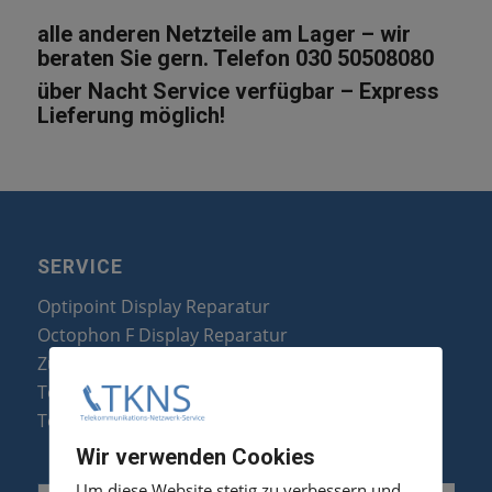
alle anderen Netzteile am Lager – wir
beraten Sie gern. Telefon 030 50508080
über Nacht Service verfügbar – Express
Lieferung möglich!
SERVICE
Optipoint Display Reparatur
Octophon F Display Reparatur
Zubehör & Ersatzteile
Telefonanlagen Optimierung
Telefonanlagen Erweiterung
Wir verwenden Cookies
Um diese Website stetig zu verbessern und