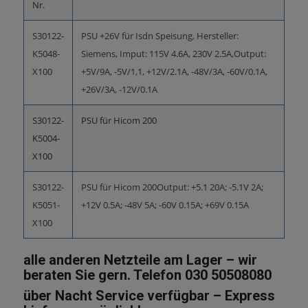
Nr.
S30122-
PSU +26V für Isdn Speisung, Hersteller:
K5048-
Siemens, Imput: 115V 4.6A, 230V 2.5A,Output:
X100
+5V/9A, -5V/1,1, +12V/2.1A, -48V/3A, -60V/0.1A,
+26V/3A, -12V/0.1A
S30122-
PSU für Hicom 200
K5004-
X100
S30122-
PSU für Hicom 200Output: +5.1 20A; -5.1V 2A;
K5051-
+12V 0.5A; -48V 5A; -60V 0.15A; +69V 0.15A
X100
alle anderen Netzteile am Lager – wir
beraten Sie gern. Telefon 030 50508080
über Nacht Service verfügbar – Express