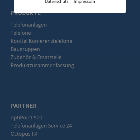
|
Datenschutz
Impressum
PRODUKTE
Telefonanlagen
Telefone
Konftel Konferenztelefone
Baugruppen
Zubehör & Ersatzteile
Produktzusammenfassung
PARTNER
optiPoint 500
Telefonanlagen Service 24
Octopus FX