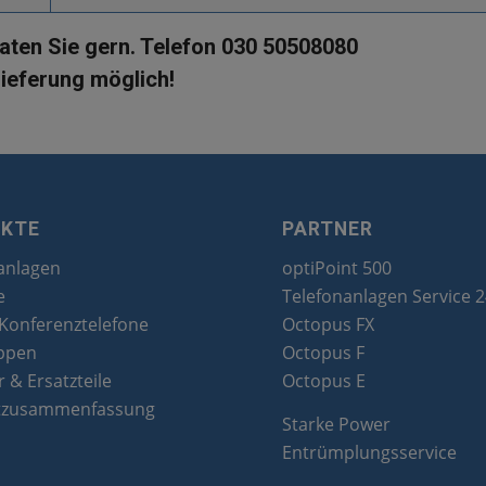
raten Sie gern. Telefon 030 50508080
ieferung möglich!
UKTE
PARTNER
anlagen
optiPoint 500
e
Telefonanlagen Service 
 Konferenztelefone
Octopus FX
ppen
Octopus F
 & Ersatzteile
Octopus E
tzusammenfassung
Starke Power
Entrümplungsservice