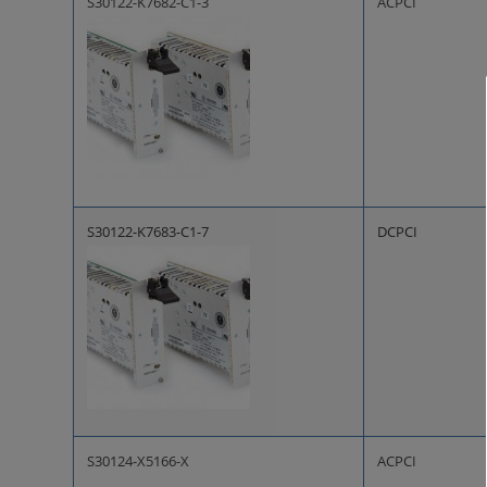
S30122-K7682-C1-3
ACPCI
S30122-K7683-C1-7
DCPCI
S30124-X5166-X
ACPCI