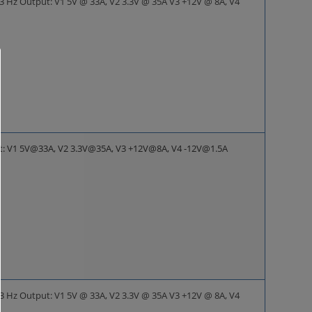
63 Hz Output: V1 5V @ 33A, V2 3.3V @ 35A V3 +12V @ 8A, V4
ut: V1 5V@33A, V2 3.3V@35A, V3 +12V@8A, V4 -12V@1.5A
63 Hz Output: V1 5V @ 33A, V2 3.3V @ 35A V3 +12V @ 8A, V4