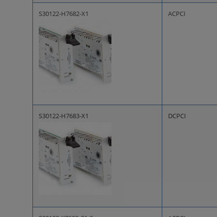
S30122-H7682-X1
ACPCI
S30122-H7683-X1
DCPCI