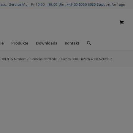
ratur-Service Mo - Fr 10.00 - 19.00 Uhr:
+49 30 5050 8080
Support Anfrage
ie
Produkte
Downloads
Kontakt
F X/F/E & Nixdorf
/
Siemens Netzteile
/
Hicom 300E HiPath 4000 Netzteile