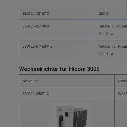
S30124-X5167-X
DCPCI
S30124-X5130-X
Netzteil für Hipa
Celestica
S30122-K7163-X-3
Netzteil für Hipa
Celestica
Wechselrichter für Hicom 300E
Artikel-Nr.
Nam
S30122-K5071-X
WR15