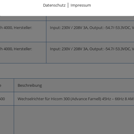
-12V @ 1.5A
|
Datenschutz
Impressum
th 4000, Hersteller:
Input: 230V / 208V 3A, Output: -54.7/-53.3VDC, 
th 4000, Hersteller:
Input: 230V / 208V 3A, Output: -54.7/-53.3VDC, 
e
Beschreibung
00
Wechselrichter für Hicom 300 (Advance Farnell) 45Hz – 66Hz 8 A