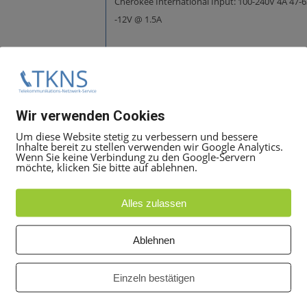
Cherokee International Input: 100-240V 4A 47-
-12V @ 1.5A
Wir verwenden Cookies
Um diese Website stetig zu verbessern und bessere
Inhalte bereit zu stellen verwenden wir Google Analytics.
Cherokee International Input: 48-60V 8A Outp
Wenn Sie keine Verbindung zu den Google-Servern
möchte, klicken Sie bitte auf ablehnen.
Alles zulassen
Ablehnen
Einzeln bestätigen
Cherokee International Input: 100-240V 4A 47-