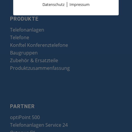
|
Datenschutz
Impressum
PRODUKTE
Telefonanlagen
Telefone
Konftel Konferenztelefone
Baugruppen
Zubehör & Ersatzteile
Produktzusammenfassung
PARTNER
optiPoint 500
Telefonanlagen Service 24