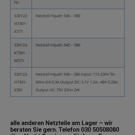
Nr.
S30122-
Netzteil Hipath 540 – 580
H7301-
X571
S30122-
Netzteil Hipath 540 – 580
K7301-
M571
S30122-
Netzteil Hipath 540 – 580 Input: 115-230V 50-
H7301-
60Hz 0.6-0.3A Output DC: 5.1V 1.2A, -48V 0.28A,
X581
Output AC: 75V 25Hz 2W
alle anderen Netzteile am Lager – wir
beraten Sie gern. Telefon 030 50508080