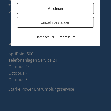
Zubehör & Ersatzteile
Ablehnen
Produktzusammenfassung
Einzeln bestätigen
|
Datenschutz
Impressum
PARTNER
optiPoint 500
Telefonanlagen Service 24
Octopus FX
Octopus F
Octopus E
Starke Power Entrümplungsservice