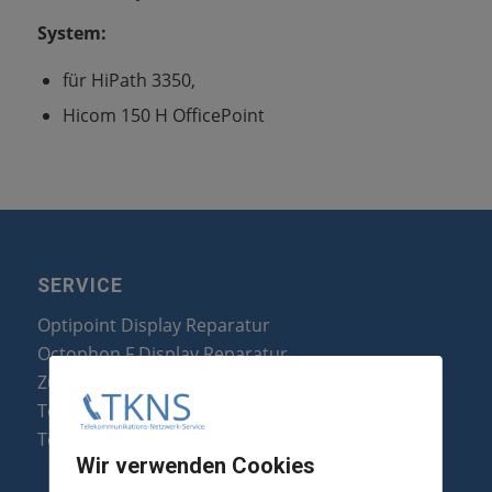
System:
für HiPath 3350,
Hicom 150 H OfficePoint
SERVICE
Optipoint Display Reparatur
Octophon F Display Reparatur
Zubehör & Ersatzteile
Telefonanlagen Optimierung
Telefonanlagen Erweiterung
Wir verwenden Cookies