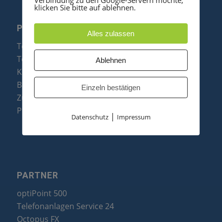
klicken Sie bitte auf ablehnen.
PRODUKTE
Alles zulassen
Telefonanlagen
Telefone
Ablehnen
Konftel Konferenztelefone
Baugruppen
Einzeln bestätigen
Zubehör & Ersatzteile
Produktzusammenfassung
|
Datenschutz
Impressum
PARTNER
optiPoint 500
Telefonanlagen Service 24
Octopus FX