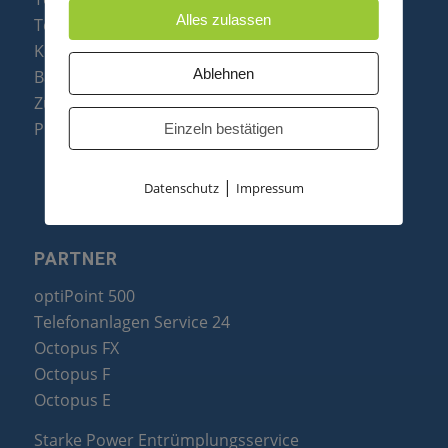
Alles zulassen
Telefone
Konftel Konferenztelefone
Ablehnen
Baugruppen
Zubehör & Ersatzteile
Produktzusammenfassung
Einzeln bestätigen
|
Datenschutz
Impressum
PARTNER
optiPoint 500
Telefonanlagen Service 24
Octopus FX
Octopus F
Octopus E
Starke Power Entrümplungsservice