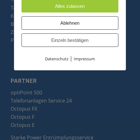
Alles zulassen
Telefone
Konftel Konferenztelefone
Ablehnen
Baugruppen
Zubehör & Ersatzteile
Produktzusammenfassung
Einzeln bestätigen
|
Datenschutz
Impressum
PARTNER
optiPoint 500
Telefonanlagen Service 24
Octopus FX
Octopus F
Octopus E
Starke Power Entrümplungsservice