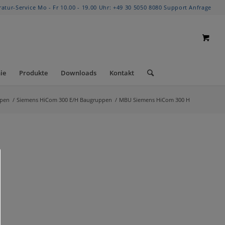
ratur-Service Mo - Fr 10.00 - 19.00 Uhr:
+49 30 5050 8080
Support Anfrage
ie
Produkte
Downloads
Kontakt
pen
/
Siemens HiCom 300 E/H Baugruppen
/
MBU Siemens HiCom 300 H