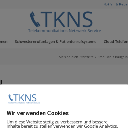
Notfall & Repa
hmen
Schwesternrufanlagen & Patientenrufsysteme
Cloud-Telefon
Sie sind hier:
Startseite
/
Produkte
/
Baugrup
U
pe.
Wir verwenden Cookies
Um diese Website stetig zu verbessern und bessere
Inhalte bereit zu stellen verwenden wir Google Analytics.