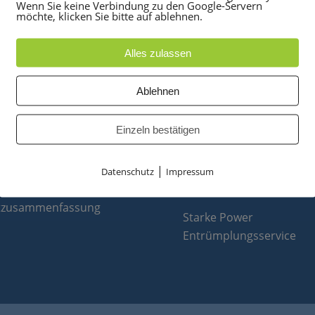
Wenn Sie keine Verbindung zu den Google-Servern
möchte, klicken Sie bitte auf ablehnen.
Alles zulassen
UKTE
PARTNER
Ablehnen
anlagen
optiPoint 500
Einzeln bestätigen
e
Telefonanlagen Service 
 Konferenztelefone
Octopus FX
|
ppen
Octopus F
Datenschutz
Impressum
 & Ersatzteile
Octopus E
tzusammenfassung
Starke Power
Entrümplungsservice