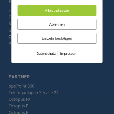
PRODUKTE
Telefonanlagen
Alles zulassen
Telefone
Konftel Konferenztelefone
Ablehnen
Baugruppen
Zubehör & Ersatzteile
Einzeln bestätigen
Produktzusammenfassung
|
Datenschutz
Impressum
PARTNER
optiPoint 500
Telefonanlagen Service 24
Octopus FX
Octopus F
Octopus E