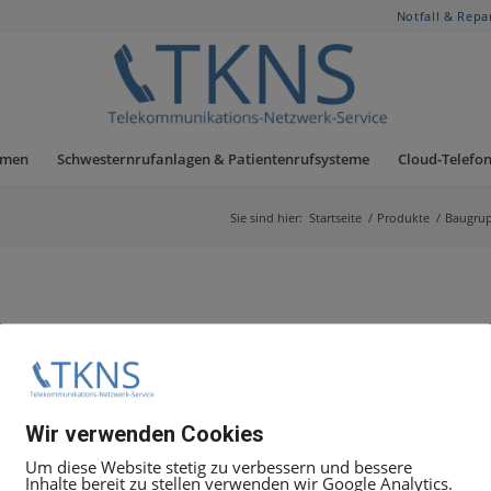
Notfall & Repa
hmen
Schwesternrufanlagen & Patientenrufsysteme
Cloud-Telefon
Sie sind hier:
Startseite
/
Produkte
/
Baugru
G
tor.
Wir verwenden Cookies
Um diese Website stetig zu verbessern und bessere
Inhalte bereit zu stellen verwenden wir Google Analytics.