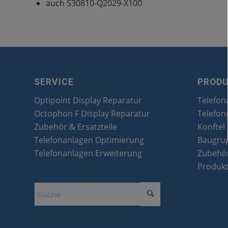
auch S30810-Q2029-X100
SERVICE
PROD
Optipoint Display Reparatur
Telefon
Octophon F Display Reparatur
Telefon
Zubehör & Ersatzteile
Konftel
Telefonanlagen Optimierung
Baugru
Telefonanlagen Erweiterung
Zubehör
Produk