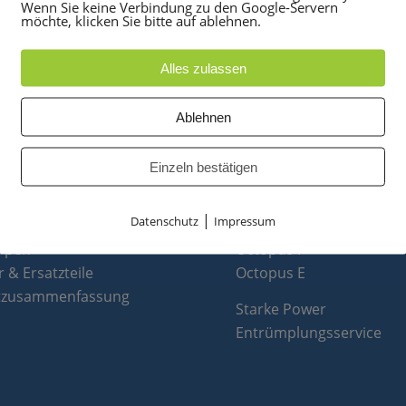
Wenn Sie keine Verbindung zu den Google-Servern
möchte, klicken Sie bitte auf ablehnen.
Alles zulassen
Ablehnen
UKTE
PARTNER
Einzeln bestätigen
anlagen
optiPoint 500
e
Telefonanlagen Service 
|
Datenschutz
Impressum
 Konferenztelefone
Octopus FX
ppen
Octopus F
 & Ersatzteile
Octopus E
tzusammenfassung
Starke Power
Entrümplungsservice