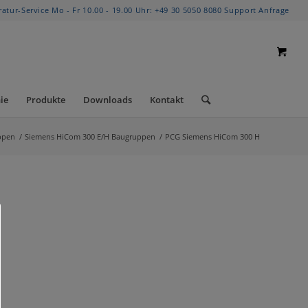
ratur-Service Mo - Fr 10.00 - 19.00 Uhr:
+49 30 5050 8080
Support Anfrage
ie
Produkte
Downloads
Kontakt
ppen
/
Siemens HiCom 300 E/H Baugruppen
/
PCG Siemens HiCom 300 H