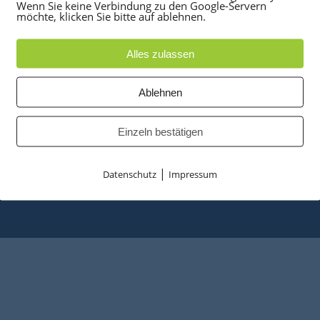
Wenn Sie keine Verbindung zu den Google-Servern
möchte, klicken Sie bitte auf ablehnen.
UKTE
PARTNER
anlagen
optiPoint 500
Alles zulassen
e
Telefonanlagen Service 
 Konferenztelefone
Octopus FX
Ablehnen
ppen
Octopus F
 & Ersatzteile
Octopus E
Einzeln bestätigen
tzusammenfassung
Starke Power
Entrümplungsservice
|
Datenschutz
Impressum