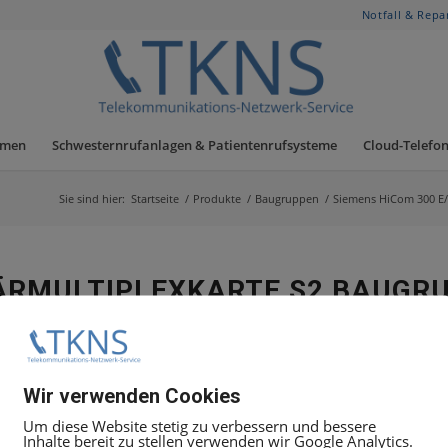
Notfall & Repa
hmen
Schwesternrufanlagen & Patientenrufsysteme
Cloud-Telefon
Sie sind hier:
Startseite
/
Produkte
/
Baugruppen
/
Siemens HiCom 300 E
MÄRMULTIPLEXKARTE S2 BAUGR
ußorgan Amt
Wir verwenden Cookies
Um diese Website stetig zu verbessern und bessere
Inhalte bereit zu stellen verwenden wir Google Analytics.