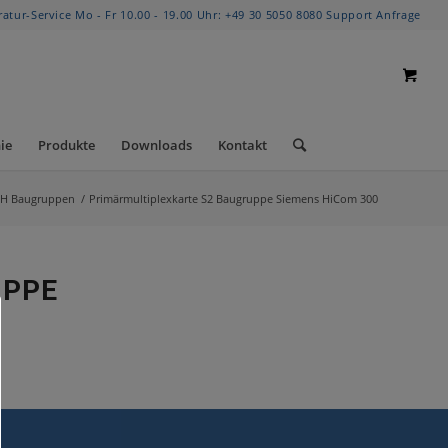
ratur-Service Mo - Fr 10.00 - 19.00 Uhr:
+49 30 5050 8080
Support Anfrage
ie
Produkte
Downloads
Kontakt
/H Baugruppen
/
Primärmultiplexkarte S2 Baugruppe Siemens HiCom 300
UPPE