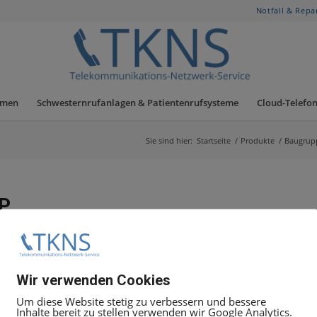
Notfall & Repa
hmen
Schwesternrufanlagen & Patientenrufsysteme
Cloud-Telefon
Sie sind hier:
Startseite
/
Produkte
/
Baugrup
P
3
Wir verwenden Cookies
Um diese Website stetig zu verbessern und bessere
Inhalte bereit zu stellen verwenden wir Google Analytics.