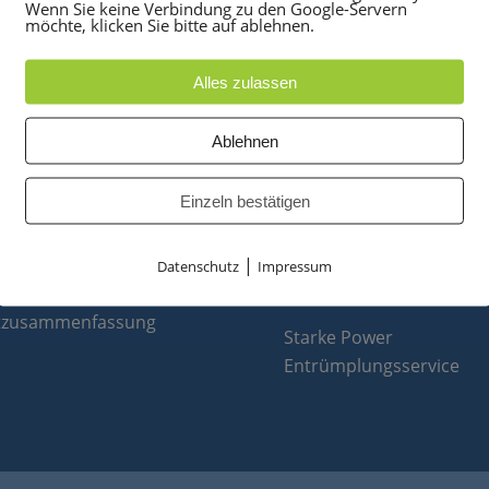
Wenn Sie keine Verbindung zu den Google-Servern
möchte, klicken Sie bitte auf ablehnen.
Alles zulassen
UKTE
PARTNER
Ablehnen
anlagen
optiPoint 500
Einzeln bestätigen
e
Telefonanlagen Service 
 Konferenztelefone
Octopus FX
|
ppen
Octopus F
Datenschutz
Impressum
 & Ersatzteile
Octopus E
tzusammenfassung
Starke Power
Entrümplungsservice