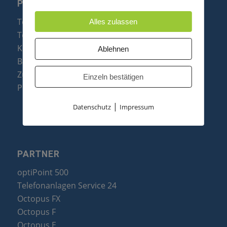
PRODUKTE
Telefonanlagen
Alles zulassen
Telefone
Konftel Konferenztelefone
Ablehnen
Baugruppen
Zubehör & Ersatzteile
Einzeln bestätigen
Produktzusammenfassung
|
Datenschutz
Impressum
PARTNER
optiPoint 500
Telefonanlagen Service 24
Octopus FX
Octopus F
Octopus E