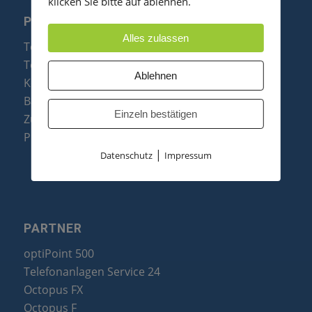
klicken Sie bitte auf ablehnen.
PRODUKTE
Alles zulassen
Telefonanlagen
Telefone
Ablehnen
Konftel Konferenztelefone
Baugruppen
Einzeln bestätigen
Zubehör & Ersatzteile
Produktzusammenfassung
|
Datenschutz
Impressum
PARTNER
optiPoint 500
Telefonanlagen Service 24
Octopus FX
Octopus F