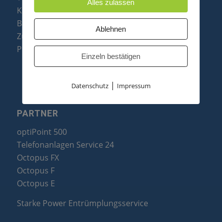
Alles zulassen
Konftel Konferenztelefone
Baugruppen
Ablehnen
Zubehör & Ersatzteile
Produktzusammenfassung
Einzeln bestätigen
|
Datenschutz
Impressum
PARTNER
optiPoint 500
Telefonanlagen Service 24
Octopus FX
Octopus F
Octopus E
Starke Power Entrümplungsservice