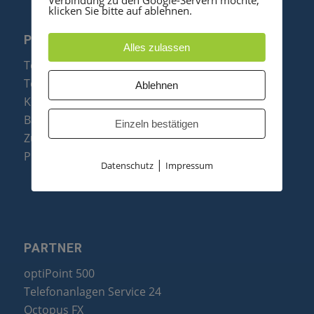
klicken Sie bitte auf ablehnen.
PRODUKTE
Alles zulassen
Telefonanlagen
Telefone
Ablehnen
Konftel Konferenztelefone
Baugruppen
Einzeln bestätigen
Zubehör & Ersatzteile
Produktzusammenfassung
|
Datenschutz
Impressum
PARTNER
optiPoint 500
Telefonanlagen Service 24
Octopus FX