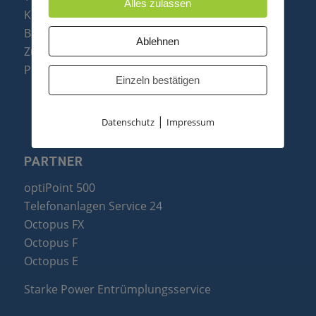
Alles zulassen
Konftel Konferenztelefone
Baugruppen
Ablehnen
Zubehör & Ersatzteile
Produktzusammenfassung
Einzeln bestätigen
|
Datenschutz
Impressum
PARTNER
optiPoint 500
Telefonanlagen Service 24
Octopus FX
Octopus F
Octopus E
Starke Power Entrümplungsservice