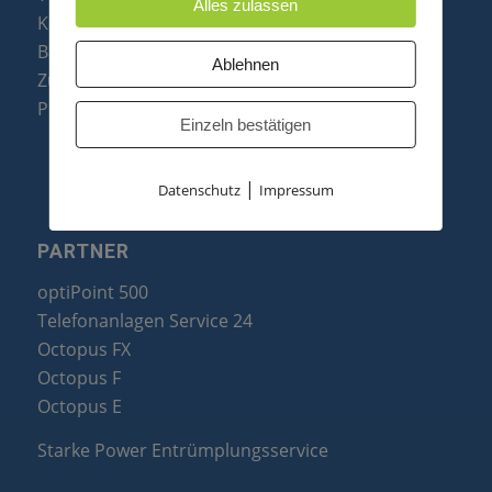
Alles zulassen
Konftel Konferenztelefone
Baugruppen
Ablehnen
Zubehör & Ersatzteile
Produktzusammenfassung
Einzeln bestätigen
|
Datenschutz
Impressum
PARTNER
optiPoint 500
Telefonanlagen Service 24
Octopus FX
Octopus F
Octopus E
Starke Power Entrümplungsservice