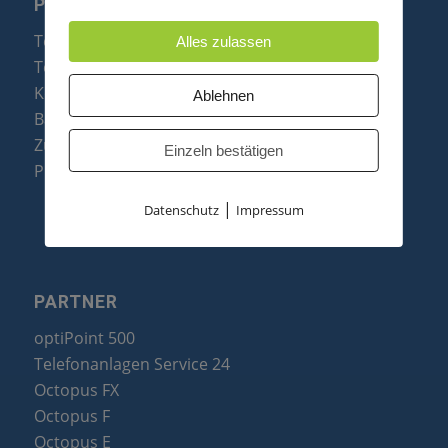
PRODUKTE
Telefonanlagen
Alles zulassen
Telefone
Konftel Konferenztelefone
Ablehnen
Baugruppen
Zubehör & Ersatzteile
Einzeln bestätigen
Produktzusammenfassung
|
Datenschutz
Impressum
PARTNER
optiPoint 500
Telefonanlagen Service 24
Octopus FX
Octopus F
Octopus E