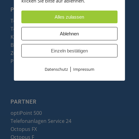
klicken Sie bitte auf ablehnen.
PRODUKTE
Alles zulassen
Telefonanlagen
Telefone
Ablehnen
Konftel Konferenztelefone
Baugruppen
Einzeln bestätigen
Zubehör & Ersatzteile
Produktzusammenfassung
|
Datenschutz
Impressum
PARTNER
optiPoint 500
Telefonanlagen Service 24
Octopus FX
Octopus F