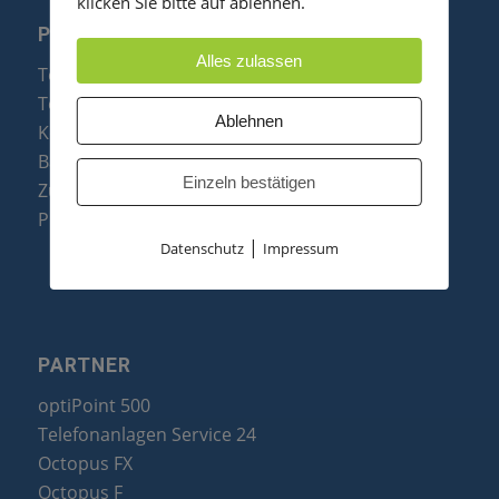
klicken Sie bitte auf ablehnen.
PRODUKTE
Alles zulassen
Telefonanlagen
Telefone
Ablehnen
Konftel Konferenztelefone
Baugruppen
Einzeln bestätigen
Zubehör & Ersatzteile
Produktzusammenfassung
|
Datenschutz
Impressum
PARTNER
optiPoint 500
Telefonanlagen Service 24
Octopus FX
Octopus F