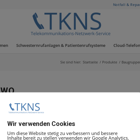
Notfall & Repa
hmen
Schwesternrufanlagen & Patientenrufsysteme
Cloud-Telefon
Sie sind hier:
Startseite
/
Produkte
/
Baugruppe
3WO
ie Decodierung gehender Sprachsignale je 4 Anschlussorg
Wir verwenden Cookies
Um diese Website stetig zu verbessern und bessere
Inhalte bereit zu stellen verwenden wir Google Analytics.