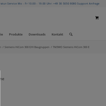
ratur-Service Mo - Fr 10.00 - 19.00 Uhr:
+49 30 5050 8080
Support Anfrage
ie
Produkte
Downloads
Kontakt
n
/
Siemens HiCom 300 E/H Baugruppen
/
TM3WO Siemens HiCom 300 E
ane