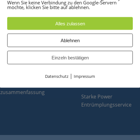
Wenn Sie keine Verbindung zu den Google-Servern
möchte, klicken Sie bitte auf ablehnen.
Alles zulassen
UKTE
PARTNER
Ablehnen
anlagen
optiPoint 500
Einzeln bestätigen
e
Telefonanlagen Service 
 Konferenztelefone
Octopus FX
|
ppen
Octopus F
Datenschutz
Impressum
 & Ersatzteile
Octopus E
tzusammenfassung
Starke Power
Entrümplungsservice