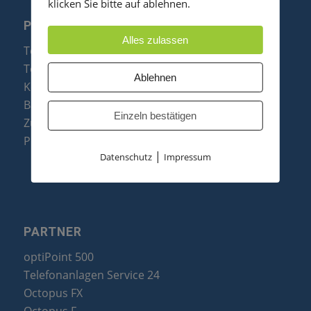
klicken Sie bitte auf ablehnen.
PRODUKTE
Alles zulassen
Telefonanlagen
Telefone
Ablehnen
Konftel Konferenztelefone
Baugruppen
Einzeln bestätigen
Zubehör & Ersatzteile
Produktzusammenfassung
|
Datenschutz
Impressum
PARTNER
optiPoint 500
Telefonanlagen Service 24
Octopus FX