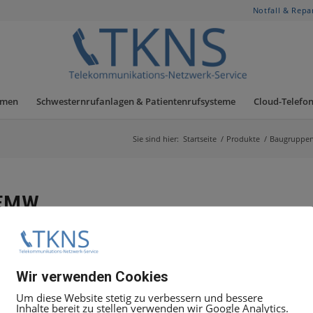
Notfall & Repa
hmen
Schwesternrufanlagen & Patientenrufsysteme
Cloud-Telefon
Sie sind hier:
Startseite
/
Produkte
/
Baugruppe
MEMW
-Welt.
Wir verwenden Cookies
Um diese Website stetig zu verbessern und bessere
Inhalte bereit zu stellen verwenden wir Google Analytics.