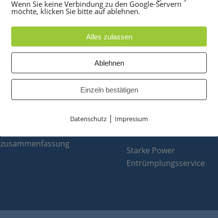
Wenn Sie keine Verbindung zu den Google-Servern
möchte, klicken Sie bitte auf ablehnen.
Alles zulassen
UKTE
PARTNER
Ablehnen
anlagen
optiPoint 500
Einzeln bestätigen
e
Telefonanlagen Service 
 Konferenztelefone
Octopus FX
|
ppen
Octopus F
Datenschutz
Impressum
 & Ersatzteile
Octopus E
tzusammenfassung
Starke Power
Entrümplungsservice