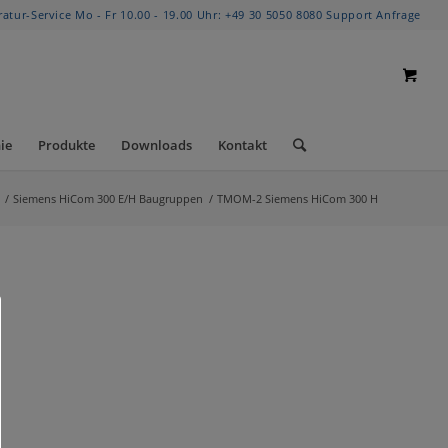
ratur-Service Mo - Fr 10.00 - 19.00 Uhr:
+49 30 5050 8080
Support Anfrage
ie
Produkte
Downloads
Kontakt
/
Siemens HiCom 300 E/H Baugruppen
/
TMOM-2 Siemens HiCom 300 H