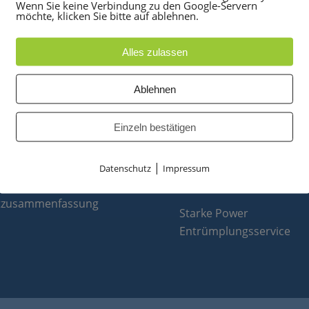
Wenn Sie keine Verbindung zu den Google-Servern
möchte, klicken Sie bitte auf ablehnen.
Alles zulassen
UKTE
PARTNER
Ablehnen
anlagen
optiPoint 500
Einzeln bestätigen
e
Telefonanlagen Service 
 Konferenztelefone
Octopus FX
|
ppen
Octopus F
Datenschutz
Impressum
 & Ersatzteile
Octopus E
tzusammenfassung
Starke Power
Entrümplungsservice