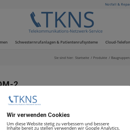
Notfall & Repa
hmen
Schwesternrufanlagen & Patientenrufsysteme
Cloud-Telefon
Sie sind hier:
Startseite
/
Produkte
/
Baugruppen
OM-2
Sondereinrichtungen (Personensuche).
Wir verwenden Cookies
Um diese Website stetig zu verbessern und bessere
Inhalte bereit zu stellen verwenden wir Google Analytics.