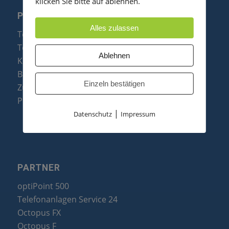
klicken Sie bitte auf ablehnen.
PRODUKTE
Alles zulassen
Telefonanlagen
Telefone
Ablehnen
Konftel Konferenztelefone
Baugruppen
Einzeln bestätigen
Zubehör & Ersatzteile
Produktzusammenfassung
|
Datenschutz
Impressum
PARTNER
optiPoint 500
Telefonanlagen Service 24
Octopus FX
Octopus F