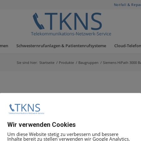
Notfall & Repa
hmen
Schwesternrufanlagen & Patientenrufsysteme
Cloud-Telefon
Sie sind hier:
Startseite
/
Produkte
/
Baugruppen
/
Siemens HiPath 3000 
3750 Telefonanlagen
ns, Telekom und andere haben wir ständig am Lager!
Wir verwenden Cookies
. Tägl. Mo-So 10-22 Uhr Tel.: +49.30.5050 8080
Um diese Website stetig zu verbessern und bessere
Inhalte bereit zu stellen verwenden wir Google Analytics.