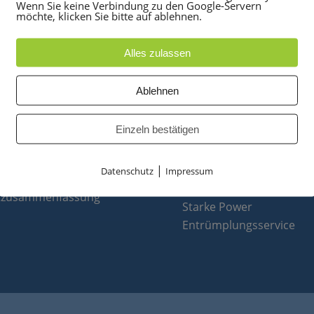
Wenn Sie keine Verbindung zu den Google-Servern
möchte, klicken Sie bitte auf ablehnen.
Alles zulassen
UKTE
PARTNER
Ablehnen
anlagen
optiPoint 500
e
Telefonanlagen Service 
Einzeln bestätigen
 Konferenztelefone
Octopus FX
ppen
Octopus F
|
Datenschutz
Impressum
 & Ersatzteile
Octopus E
tzusammenfassung
Starke Power
Entrümplungsservice