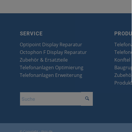
SERVICE
PROD
Optipoint Display Reparatur
Telefon
Octophon F Display Reparatur
Telefon
Zubehör & Ersatzteile
Konftel
Telefonanlagen Optimierung
Baugru
Telefonanlagen Erweiterung
Zubehör
Produk
© Copyright - tkns.de