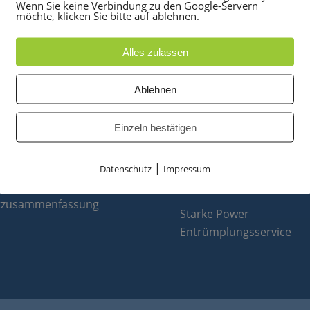
Wenn Sie keine Verbindung zu den Google-Servern
möchte, klicken Sie bitte auf ablehnen.
Alles zulassen
UKTE
PARTNER
Ablehnen
anlagen
optiPoint 500
Einzeln bestätigen
e
Telefonanlagen Service 
 Konferenztelefone
Octopus FX
|
ppen
Octopus F
Datenschutz
Impressum
 & Ersatzteile
Octopus E
tzusammenfassung
Starke Power
Entrümplungsservice