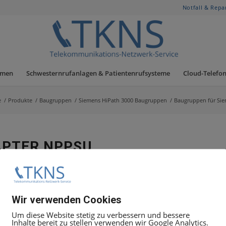
Notfall & Repa
hmen
Schwesternrufanlagen & Patientenrufsysteme
Cloud-Telefon
e
/
Produkte
/
Baugruppen
/
Siemens HiPath 3000 Baugruppen
/
Baugruppen für Sie
APTER NPPSU
2 X 1SU) für Anschaltung von MDFU HiPath 3750 an HiPath
Wir verwenden Cookies
Um diese Website stetig zu verbessern und bessere
Inhalte bereit zu stellen verwenden wir Google Analytics.