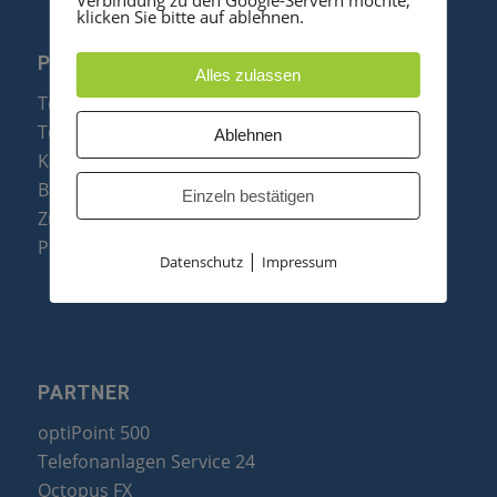
klicken Sie bitte auf ablehnen.
PRODUKTE
Alles zulassen
Telefonanlagen
Telefone
Ablehnen
Konftel Konferenztelefone
Baugruppen
Einzeln bestätigen
Zubehör & Ersatzteile
Produktzusammenfassung
|
Datenschutz
Impressum
PARTNER
optiPoint 500
Telefonanlagen Service 24
Octopus FX