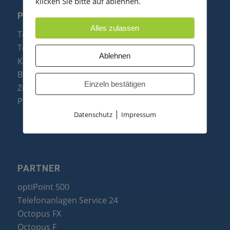
klicken Sie bitte auf ablehnen.
PRODUKTE
Alles zulassen
Telefonanlagen
Telefone
Ablehnen
Konftel Konferenztelefone
Baugruppen
Einzeln bestätigen
Zubehör & Ersatzteile
Produktzusammenfassung
|
Datenschutz
Impressum
PARTNER
optiPoint 500
Telefonanlagen Service 24
Octopus FX
Octopus F