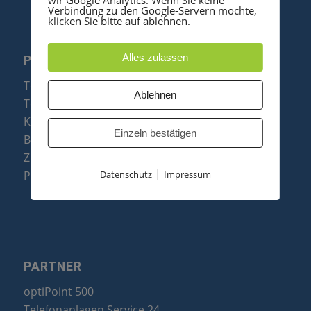
Verbindung zu den Google-Servern möchte,
klicken Sie bitte auf ablehnen.
Alles zulassen
PRODUKTE
Telefonanlagen
Ablehnen
Telefone
Konftel Konferenztelefone
Einzeln bestätigen
Baugruppen
Zubehör & Ersatzteile
|
Datenschutz
Impressum
Produktzusammenfassung
PARTNER
optiPoint 500
Telefonanlagen Service 24