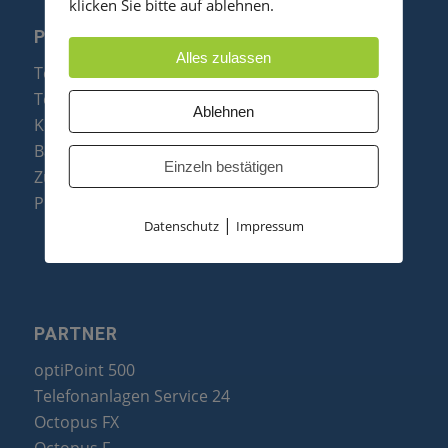
klicken Sie bitte auf ablehnen.
PRODUKTE
Alles zulassen
Telefonanlagen
Telefone
Ablehnen
Konftel Konferenztelefone
Baugruppen
Einzeln bestätigen
Zubehör & Ersatzteile
Produktzusammenfassung
|
Datenschutz
Impressum
PARTNER
optiPoint 500
Telefonanlagen Service 24
Octopus FX