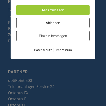
PRODUKTE
Telefonanlagen
Alles zulassen
Telefone
Konftel Konferenztelefone
Ablehnen
Baugruppen
Zubehör & Ersatzteile
Einzeln bestätigen
Produktzusammenfassung
|
Datenschutz
Impressum
PARTNER
optiPoint 500
Telefonanlagen Service 24
Octopus FX
Octopus F
Octopus E