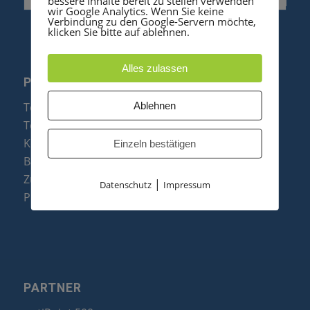
bessere Inhalte bereit zu stellen verwenden
wir Google Analytics. Wenn Sie keine
Verbindung zu den Google-Servern möchte,
klicken Sie bitte auf ablehnen.
Alles zulassen
PRODUKTE
Ablehnen
Telefonanlagen
Telefone
Konftel Konferenztelefone
Einzeln bestätigen
Baugruppen
Zubehör & Ersatzteile
|
Datenschutz
Impressum
Produktzusammenfassung
PARTNER