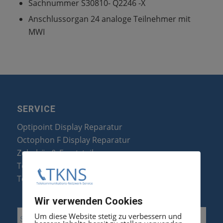
Sachnummer S30810- Q2246 -X
Anschlussorgan 24 analoge Teilnehmer mit
MWI
SERVICE
Optipoint Display Reparatur
Octophon F Display Reparatur
Zubehör & Ersatzteile
Telefonanlagen Optimierung
Telefonanlagen Erweiterung
Wir verwenden Cookies
Um diese Website stetig zu verbessern und