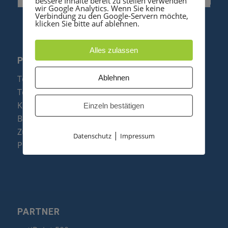
bessere Inhalte bereit zu stellen verwenden
wir Google Analytics. Wenn Sie keine
Verbindung zu den Google-Servern möchte,
klicken Sie bitte auf ablehnen.
Alles zulassen
PRODUKTE
Ablehnen
Telefonanlagen
Telefone
Konftel Konferenztelefone
Einzeln bestätigen
Baugruppen
Zubehör & Ersatzteile
|
Datenschutz
Impressum
Produktzusammenfassung
PARTNER