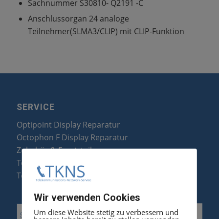
Sachnummer S30810- Q2191 -C
Anschlussorgan 24 analoge
Teilnehmer(SLMA3/CLIP) mit CLIP-Funktion
SERVICE
Optipoint Display Reparatur
Octophon F Display Reparatur
Zubehör & Ersatzteile
Telefonanlagen Optimierung
Telefonanlagen Erweiterung
Wir verwenden Cookies
Um diese Website stetig zu verbessern und