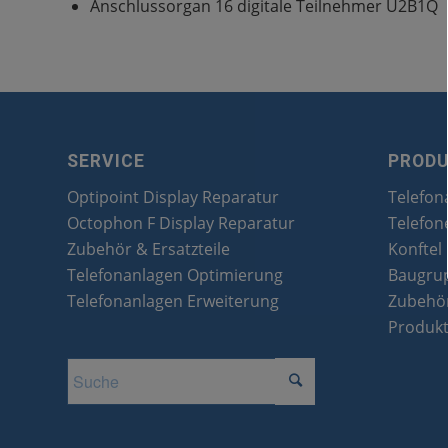
Anschlussorgan 16 digitale Teilnehmer U2B1Q
SERVICE
PROD
Optipoint Display Reparatur
Telefon
Octophon F Display Reparatur
Telefon
Zubehör & Ersatzteile
Konftel
Telefonanlagen Optimierung
Baugru
Telefonanlagen Erweiterung
Zubehör
Produk