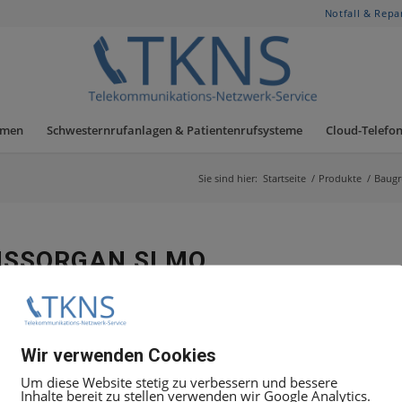
Notfall & Repa
hmen
Schwesternrufanlagen & Patientenrufsysteme
Cloud-Telefon
Sie sind hier:
Startseite
/
Produkte
/
Baug
USSORGAN SLMQ
Wir verwenden Cookies
Um diese Website stetig zu verbessern und bessere
Inhalte bereit zu stellen verwenden wir Google Analytics.