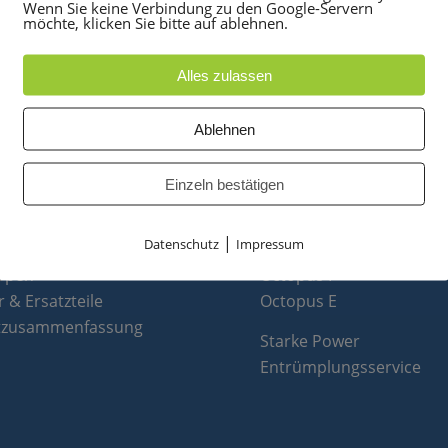
Wenn Sie keine Verbindung zu den Google-Servern
möchte, klicken Sie bitte auf ablehnen.
Alles zulassen
Ablehnen
UKTE
PARTNER
Einzeln bestätigen
anlagen
optiPoint 500
e
Telefonanlagen Service 
|
Datenschutz
Impressum
 Konferenztelefone
Octopus FX
ppen
Octopus F
 & Ersatzteile
Octopus E
tzusammenfassung
Starke Power
Entrümplungsservice