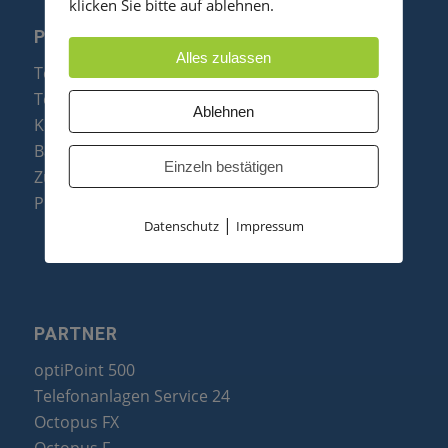
klicken Sie bitte auf ablehnen.
PRODUKTE
Alles zulassen
Telefonanlagen
Telefone
Ablehnen
Konftel Konferenztelefone
Baugruppen
Einzeln bestätigen
Zubehör & Ersatzteile
Produktzusammenfassung
|
Datenschutz
Impressum
PARTNER
optiPoint 500
Telefonanlagen Service 24
Octopus FX