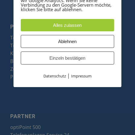
wir Google Analytics. Wenn Sie keine
Verbindung zu den Google-Servern möchte,
klicken Sie bitte auf ablehnen.
Alles zulassen
PRODUKTE
Telefonanlagen
Ablehnen
Telefone
Konftel Konferenztelefone
Einzeln bestätigen
Baugruppen
Zubehör & Ersatzteile
|
Datenschutz
Impressum
Produktzusammenfassung
PARTNER
optiPoint 500