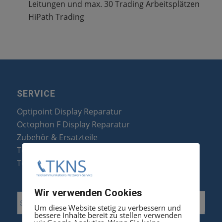
Leitungen und max. 30 Trading Arbeitsplätzen
HiPath Trading
SERVICE
Optipoint Display Reparatur
Octophon F Display Reparatur
Zubehör & Ersatzteile
Telefonanlagen Optimierung
Telefonanlagen Erweiterung
Wir verwenden Cookies
Um diese Website stetig zu verbessern und
bessere Inhalte bereit zu stellen verwenden