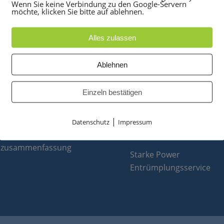
Wenn Sie keine Verbindung zu den Google-Servern
möchte, klicken Sie bitte auf ablehnen.
Alles zulassen
UKTE
PARTNER
Ablehnen
anlagen
optiPoint 500
Einzeln bestätigen
e
Telefonanlagen Service 
 Konferenztelefone
Octopus FX
|
ppen
Octopus F
Datenschutz
Impressum
 & Ersatzteile
Octopus E
tzusammenfassung
Starke Power
Entrümplungsservice