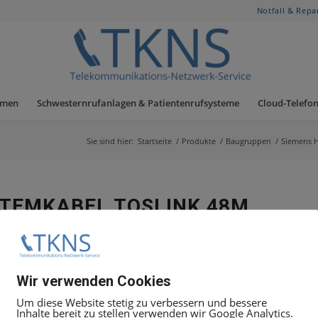
Notfall & Repa
hmen
Schwesternrufanlagen & Patientenrufsysteme
Cloud-Telefon
Sie sind hier:
Startseite
/
Produkte
/
Baugruppen
/
Siemens 
STEMKABEL TOSLINK 48M
bell für die HiPath 4000
Wir verwenden Cookies
Um diese Website stetig zu verbessern und bessere
Inhalte bereit zu stellen verwenden wir Google Analytics.