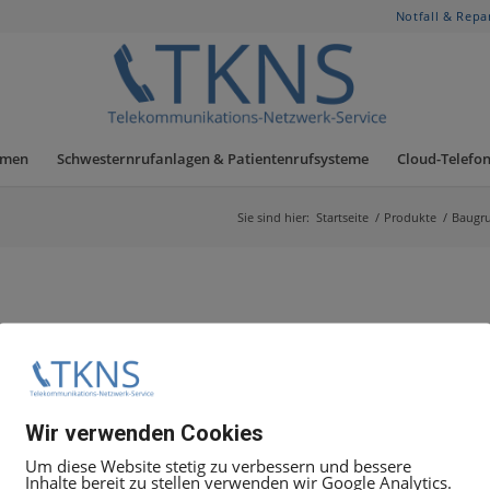
Notfall & Repa
hmen
Schwesternrufanlagen & Patientenrufsysteme
Cloud-Telefon
Sie sind hier:
Startseite
/
Produkte
/
Baugr
Wir verwenden Cookies
Um diese Website stetig zu verbessern und bessere
Inhalte bereit zu stellen verwenden wir Google Analytics.