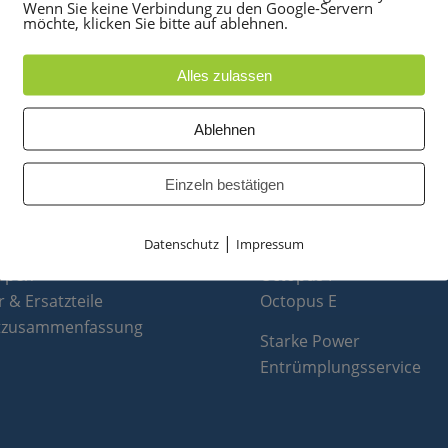
Wenn Sie keine Verbindung zu den Google-Servern
möchte, klicken Sie bitte auf ablehnen.
Alles zulassen
Ablehnen
UKTE
PARTNER
Einzeln bestätigen
anlagen
optiPoint 500
e
Telefonanlagen Service 
|
Datenschutz
Impressum
 Konferenztelefone
Octopus FX
ppen
Octopus F
 & Ersatzteile
Octopus E
tzusammenfassung
Starke Power
Entrümplungsservice