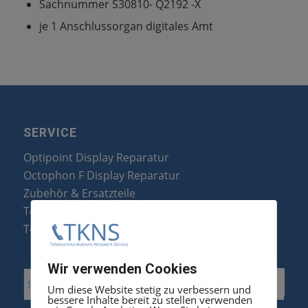
Sachnummer S30810- Q2192 -X
je 1 Anschlussorgan digitales Amt
SERVICE
Optipoint Display Reparatur
Octophon F Display Reparatur
Zubehör & Ersatzteile
Telefonanlagen Optimierung
Telefonanlagen Erweiterung
Wir verwenden Cookies
Um diese Website stetig zu verbessern und
bessere Inhalte bereit zu stellen verwenden