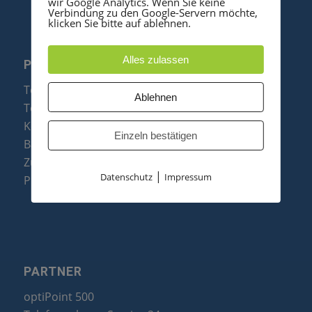
wir Google Analytics. Wenn Sie keine
Verbindung zu den Google-Servern möchte,
klicken Sie bitte auf ablehnen.
Alles zulassen
PRODUKTE
Telefonanlagen
Ablehnen
Telefone
Konftel Konferenztelefone
Einzeln bestätigen
Baugruppen
Zubehör & Ersatzteile
|
Datenschutz
Impressum
Produktzusammenfassung
PARTNER
optiPoint 500