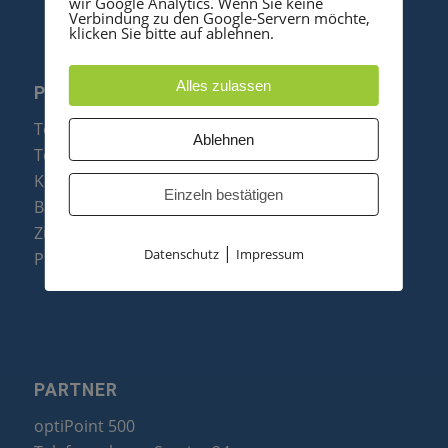
wir Google Analytics. Wenn Sie keine
Verbindung zu den Google-Servern möchte,
klicken Sie bitte auf ablehnen.
Alles zulassen
PRODUKTE
Telefonanlagen
Ablehnen
Telefone
Konftel Konferenztelefone
Einzeln bestätigen
Baugruppen
Zubehör & Ersatzteile
|
Datenschutz
Impressum
Produktzusammenfassung
PARTNER
optiPoint 500