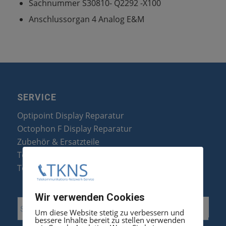
Sachnummer S30810- Q2292 -X100
Anschlussorgan 4 Analog E&M
SERVICE
Optipoint Display Reparatur
Octophon F Display Reparatur
Zubehör & Ersatzteile
Telefonanlagen Optimierung
Telefonanlagen Erweiterung
Wir verwenden Cookies
Um diese Website stetig zu verbessern und
bessere Inhalte bereit zu stellen verwenden