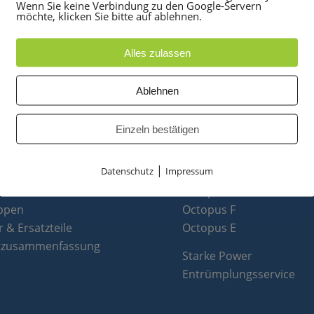
Wenn Sie keine Verbindung zu den Google-Servern
möchte, klicken Sie bitte auf ablehnen.
Alles zulassen
Ablehnen
UKTE
PARTNER
Einzeln bestätigen
anlagen
optiPoint 500
|
Datenschutz
Impressum
e
Telefonanlagen Service 
 Konferenztelefone
Octopus FX
ppen
Octopus F
 & Ersatzteile
Octopus E
tzusammenfassung
Starke Power
Entrümplungsservice