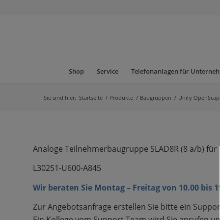
Shop
Service
Telefonanlagen für Unterne
Sie sind hier:
Startseite
/
Produkte
/
Baugruppen
/
Unify OpenScap
Analoge Teilnehmerbaugruppe SLAD8R
(8
a/b) für
L30251-U600-A845
Wir beraten Sie Montag – Freitag von 10.00 bis 
Zur Angebotsanfrage erstellen Sie bitte ein Suppor
Ein Kollege vom Support Team wird Sie anrufen um