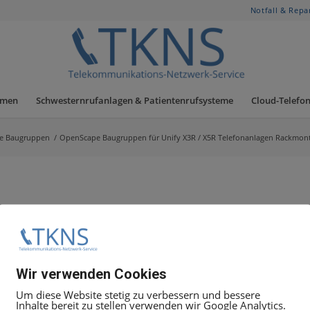
Notfall & Repa
hmen
Schwesternrufanlagen & Patientenrufsysteme
Cloud-Telefon
e Baugruppen
/
OpenScape Baugruppen für Unify X3R / X5R Telefonanlagen Rackmon
 OSBiz X3R & X5R
19:00 Uhr Uhr unter
+49 30 5050 8080
Wir verwenden Cookies
t Ticket
Angebot anfordern
, geben Sie dort die Mittarbeit
Um diese Website stetig zu verbessern und bessere
Inhalte bereit zu stellen verwenden wir Google Analytics.
 alles weitere zu besprechen.