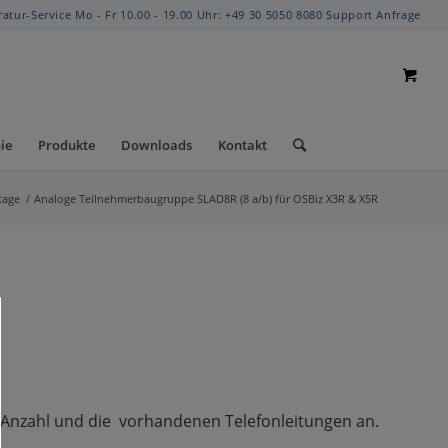
ratur-Service Mo - Fr 10.00 - 19.00 Uhr:
+49 30 5050 8080
Support Anfrage
ie
Produkte
Downloads
Kontakt
tage
/
Analoge Teilnehmerbaugruppe SLAD8R (8 a/b) für OSBiz X3R & X5R
er Anzahl und die vorhandenen Telefonleitungen an.