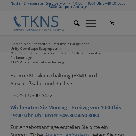
Notfall & Reparatur-Service Mo - Fr 10.00 - 19.00 Uhr:
+49 30 5050
8080
Support Anfrage
Sie sind hier:
Startseite
/
Produkte
/
Baugruppen
/
Unify OpenScape Baugruppen
/
OpenScape Baugruppen für Unify X3R / X5R Telefonanlagen
Rackmontage
/
EXMR Externe Musikanschaltung
Externe Musikanschaltung (EXMR) inkl.
Anschlußkabel und Buchse
L30251-U600-A422
Wir beraten Sie Montag – Freitag von 10.00 bis
19:00 Uhr Uhr unter +49.30.5050 8080
Zur Angebotsanfrage erstellen Sie bitte ein
Support Ticket
Angebot anfordern
, geben Sie dort