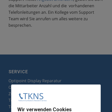
die Mittarbeiter Anzahl und die vorhandenen
Telefonleitungen an. Ein Kollege vom Support
Team wird Sie anrufen um alles weitere zu
besprechen.
SERVICE
Optipoint Display Reparatur
Octophon F Display Reparatur
Zubehör & Ersatzteile
Telefonanlagen Optimierung
Telefonanlagen Erweiterung
Wir verwenden Cookies