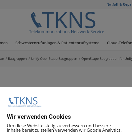
Notfall & Repa
hmen
Schwesternrufanlagen & Patientenrufsysteme
Cloud-Telefon
kte
/
Baugruppen
/
Unify OpenScape Baugruppen
/
OpenScape Baugruppen für Unify
19:00 Uhr Uhr unter +49.30.5050 8080
Wir verwenden Cookies
t Ticket
Angebot anfordern
, geben Sie dort die Mittarbeit
Um diese Website stetig zu verbessern und bessere
Inhalte bereit zu stellen verwenden wir Google Analytics.
 alles weitere zu besprechen.