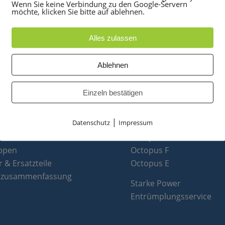
Wenn Sie keine Verbindung zu den Google-Servern
möchte, klicken Sie bitte auf ablehnen.
Alles zulassen
Ablehnen
UKTE
PARTNER
Einzeln bestätigen
anlagen
optiPoint 500
|
Datenschutz
Impressum
e
Telefonanlagen Service 
 Konferenztelefone
Octopus FX
ppen
Octopus F
 & Ersatzteile
Octopus E
tzusammenfassung
Starke Power
Entrümplungsservice