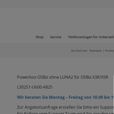
Shop
Service
Telefonanlagen für Unterne
Sie sind hier:
Startseite
/
Produ
Powerbox OSBiz ohne LUNA2 für OSBiz X3R/X5R
L30251-U600-A825
Wir beraten Sie Montag – Freitag von 10.00 bis 
Zur Angebotsanfrage erstellen Sie bitte ein Suppor
Ein Kollege vom Support Team wird Sie anrufen um