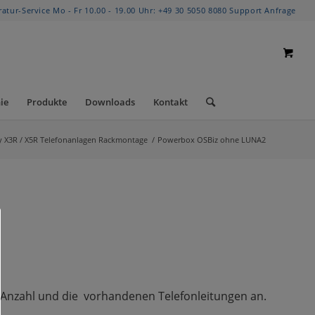
ratur-Service Mo - Fr 10.00 - 19.00 Uhr:
+49 30 5050 8080
Support Anfrage
ie
Produkte
Downloads
Kontakt
 X3R / X5R Telefonanlagen Rackmontage
/
Powerbox OSBiz ohne LUNA2
er Anzahl und die vorhandenen Telefonleitungen an.