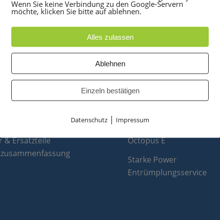
Wenn Sie keine Verbindung zu den Google-Servern
möchte, klicken Sie bitte auf ablehnen.
Alles zulassen
Ablehnen
UKTE
PARTNER
anlagen
optiPoint 500
Einzeln bestätigen
e
Telefonanlagen Service 
 Konferenztelefone
Octopus FX
|
Datenschutz
Impressum
ppen
Octopus F
 & Ersatzteile
Octopus E
tzusammenfassung
Starke Power
Entrümplungsservice