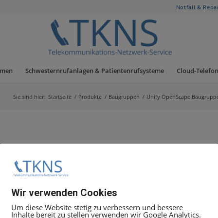
Notfall & Repa
hmen
Schwesternrufanlagen & Patientenrufsysteme
Cloud-Telefon
Sie sind hier:
Startseite
/
Produkte
/
Baugruppen
/
Unify OpenScape Baugrupp
19:00 Uhr Uhr unter +49.30.5050 8080
Wir verwenden Cookies
t Ticket
Angebot anfordern
, geben Sie dort die Mittarbeit
Um diese Website stetig zu verbessern und bessere
Inhalte bereit zu stellen verwenden wir Google Analytics.
 alles weitere zu besprechen.